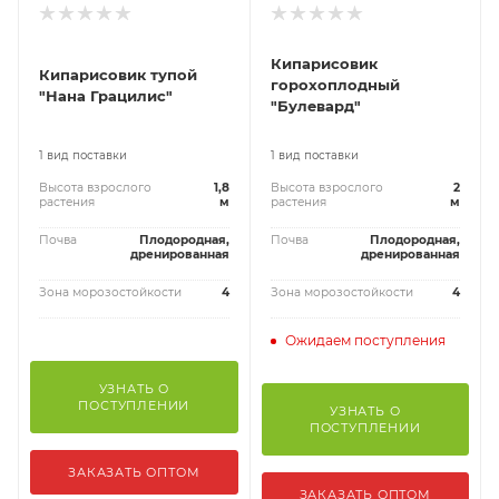
Кипарисовик
Кипарисовик тупой
горохоплодный
"Нана Грацилис"
"Булевард"
1 вид поставки
1 вид поставки
Высота взрослого
1,8
Высота взрослого
2
растения
м
растения
м
Почва
Плодородная,
Почва
Плодородная,
дренированная
дренированная
Зона морозостойкости
4
Зона морозостойкости
4
Ожидаем поступления
УЗНАТЬ О
ПОСТУПЛЕНИИ
УЗНАТЬ О
ПОСТУПЛЕНИИ
ЗАКАЗАТЬ ОПТОМ
ЗАКАЗАТЬ ОПТОМ