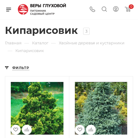
0
Кипарисовик
3
—
—
Главная
Каталог
Хвойные деревья и кустарники
—
Кипарисовик
ФИЛЬТР