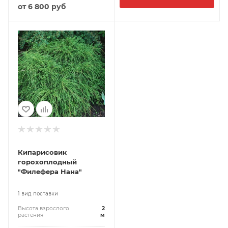
от
6 800 руб
Кипарисовик
горохоплодный
"Филефера Нана"
1 вид поставки
Высота взрослого
2
растения
м