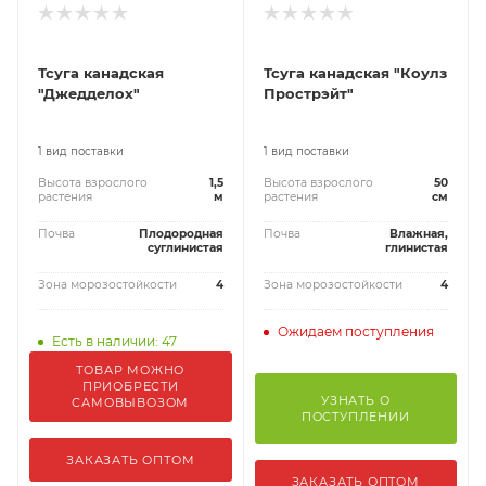
Тсуга канадская
Тсуга канадская "Коулз
"Джедделох"
Прострэйт"
1 вид поставки
1 вид поставки
Высота взрослого
1,5
Высота взрослого
50
растения
м
растения
см
Почва
Плодородная
Почва
Влажная,
суглинистая
глинистая
Зона морозостойкости
4
Зона морозостойкости
4
Ожидаем поступления
Есть в наличии: 47
ТОВАР МОЖНО
ПРИОБРЕСТИ
УЗНАТЬ О
САМОВЫВОЗОМ
ПОСТУПЛЕНИИ
ЗАКАЗАТЬ ОПТОМ
ЗАКАЗАТЬ ОПТОМ