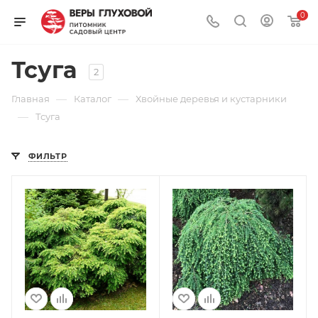
0
Тсуга
2
—
—
Главная
Каталог
Хвойные деревья и кустарники
—
Тсуга
ФИЛЬТР