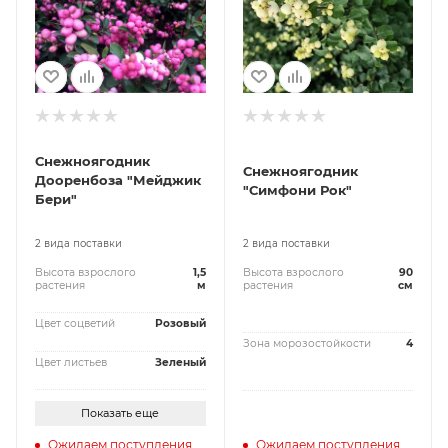
Снежноягодник
Снежноягодник
Дооренбоза "Мейджик
"Симфони Рок"
Бери"
2 вида поставки
2 вида поставки
Высота взрослого
1,5
Высота взрослого
90
растения
м
растения
см
Цвет соцветий
Розовый
Зона морозостойкости
4
Цвет листьев
Зеленый
Показать еще
Ожидаем поступления
Ожидаем поступления