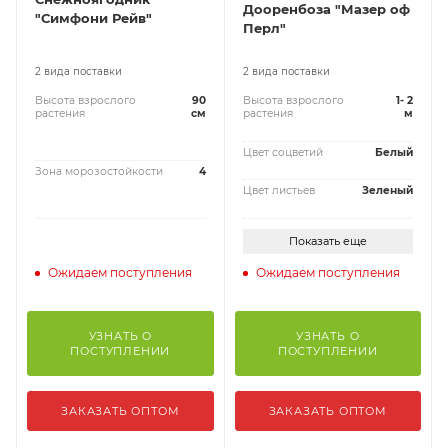
Дооренбоза "Мазер оф
"Симфони Рейв"
Перл"
2 вида поставки
2 вида поставки
Высота взрослого
90
Высота взрослого
1- 2
растения
см
растения
м
Цвет соцветий
Белый
Зона морозостойкости
4
Цвет листьев
Зеленый
Показать еще
Ожидаем поступления
Ожидаем поступления
УЗНАТЬ О
УЗНАТЬ О
ПОСТУПЛЕНИИ
ПОСТУПЛЕНИИ
ЗАКАЗАТЬ ОПТОМ
ЗАКАЗАТЬ ОПТОМ