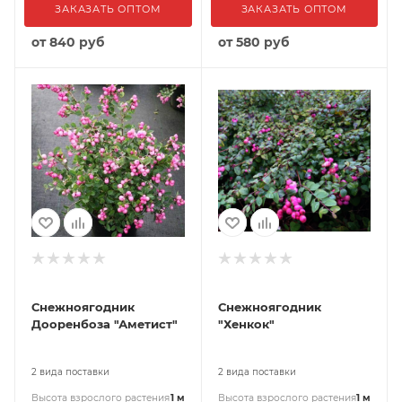
ЗАКАЗАТЬ ОПТОМ
ЗАКАЗАТЬ ОПТОМ
от
840 руб
от
580 руб
Снежноягодник
Снежноягодник
Дооренбоза "Аметист"
"Хенкок"
2 вида поставки
2 вида поставки
Высота взрослого растения
1 м
Высота взрослого растения
1 м