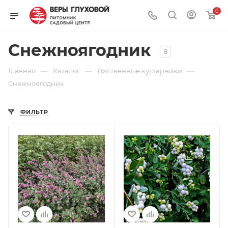
0
Снежноягодник
8
—
—
—
Главная
Каталог
Лиственные кустарники
Снежноягодник
ФИЛЬТР