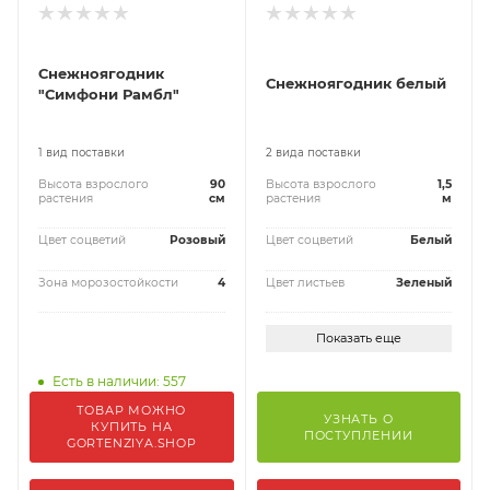
Снежноягодник
Снежноягодник белый
"Симфони Рамбл"
1 вид поставки
2 вида поставки
Высота взрослого
90
Высота взрослого
1,5
растения
см
растения
м
Цвет соцветий
Розовый
Цвет соцветий
Белый
Зона морозостойкости
4
Цвет листьев
Зеленый
Показать еще
Есть в наличии: 557
ТОВАР МОЖНО
УЗНАТЬ О
КУПИТЬ НА
ПОСТУПЛЕНИИ
GORTENZIYA.SHOP