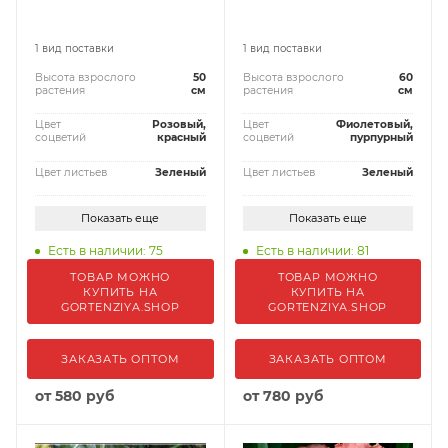
1 вид поставки
1 вид поставки
Высота взрослого
50
Высота взрослого
60
растения
см
растения
см
Цвет
Розовый,
Цвет
Фиолетовый,
соцветий
красный
соцветий
пурпурный
Цвет листьев
Зеленый
Цвет листьев
Зеленый
Показать еще
Показать еще
Есть в наличии: 75
Есть в наличии: 81
ТОВАР МОЖНО
ТОВАР МОЖНО
КУПИТЬ НА
КУПИТЬ НА
GORTENZIYA.SHOP
GORTENZIYA.SHOP
ЗАКАЗАТЬ ОПТОМ
ЗАКАЗАТЬ ОПТОМ
от
580 руб
от
780 руб