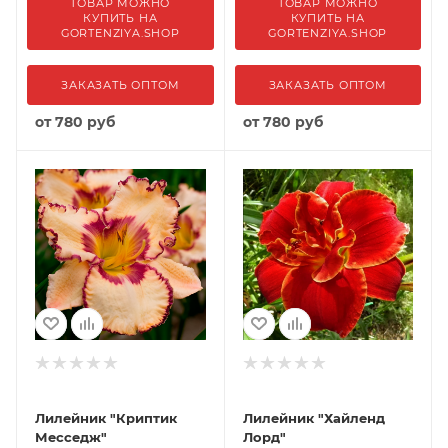
ТОВАР МОЖНО
ТОВАР МОЖНО
КУПИТЬ НА
КУПИТЬ НА
GORTENZIYA.SHOP
GORTENZIYA.SHOP
ЗАКАЗАТЬ ОПТОМ
ЗАКАЗАТЬ ОПТОМ
от
780 руб
от
780 руб
Лилейник "Криптик
Лилейник "Хайленд
Месседж"
Лорд"