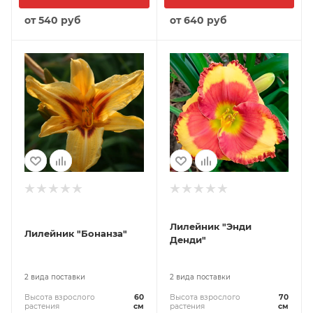
от
540 руб
от
640 руб
Лилейник "Энди
Лилейник "Бонанза"
Денди"
2 вида поставки
2 вида поставки
Высота взрослого
60
Высота взрослого
70
растения
см
растения
см