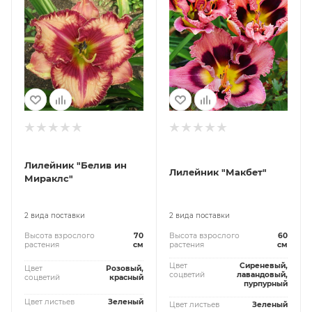
Лилейник "Белив ин
Лилейник "Макбет"
Мираклc"
2 вида поставки
2 вида поставки
Высота взрослого
70
Высота взрослого
60
растения
см
растения
см
Цвет
Сиреневый,
Цвет
Розовый,
соцветий
лавандовый,
соцветий
красный
пурпурный
Цвет листьев
Зеленый
Цвет листьев
Зеленый