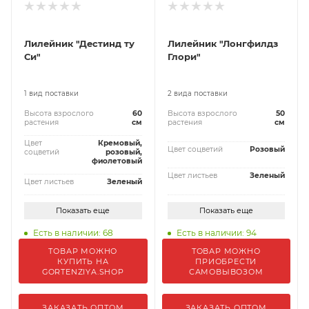
Лилейник "Дестинд ту
Лилейник "Лонгфилдз
Си"
Глори"
1 вид поставки
2 вида поставки
Высота взрослого
60
Высота взрослого
50
растения
см
растения
см
Цвет
Кремовый,
Цвет соцветий
Розовый
соцветий
розовый,
фиолетовый
Цвет листьев
Зеленый
Цвет листьев
Зеленый
Показать еще
Показать еще
Есть в наличии: 68
Есть в наличии: 94
ТОВАР МОЖНО
ТОВАР МОЖНО
КУПИТЬ НА
ПРИОБРЕСТИ
GORTENZIYA.SHOP
САМОВЫВОЗОМ
ЗАКАЗАТЬ ОПТОМ
ЗАКАЗАТЬ ОПТОМ