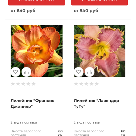
от
640 руб
от
540 руб
Лилейник "Франсис
Лилейник "Лавендер
Джойнер"
ТуТу"
2 вида поставки
2 вида поставки
Высота взрослого
60
Высота взрослого
60
растения
см
растения
см