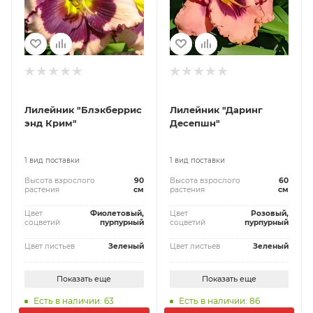
Лилейник "Блэкберрис
Лилейник "Даринг
энд Крим"
Десепшн"
1 вид поставки
1 вид поставки
Высота взрослого
90
Высота взрослого
60
растения
см
растения
см
Цвет
Фиолетовый,
Цвет
Розовый,
соцветий
пурпурный
соцветий
пурпурный
Цвет листьев
Зеленый
Цвет листьев
Зеленый
Показать еще
Показать еще
Есть в наличии: 63
Есть в наличии: 86