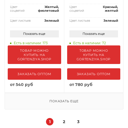
Цвет
Желтый,
Цвет
Красный,
соцветий
фиолетовый
соцветий
желтый
Цвет листьев
Зеленый
Цвет листьев
Зеленый
Показать еще
Показать еще
Есть в наличии: 173
Есть в наличии: 72
ТОВАР МОЖНО
ТОВАР МОЖНО
КУПИТЬ НА
КУПИТЬ НА
GORTENZIYA.SHOP
GORTENZIYA.SHOP
ЗАКАЗАТЬ ОПТОМ
ЗАКАЗАТЬ ОПТОМ
от
540 руб
от
780 руб
ПОКАЗАТЬ ЕЩЕ
1
2
3