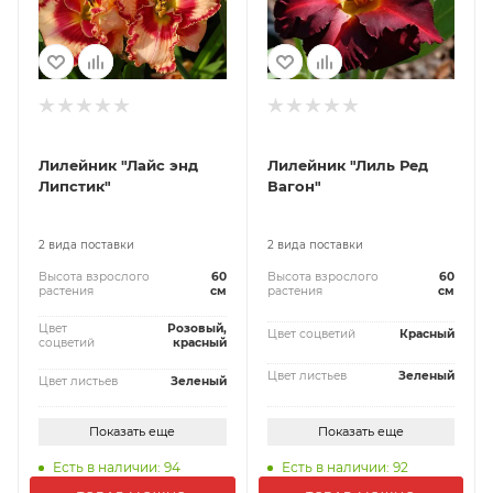
Лилейник "Лайс энд
Лилейник "Лиль Ред
Липстик"
Вагон"
2 вида поставки
2 вида поставки
Высота взрослого
60
Высота взрослого
60
растения
см
растения
см
Цвет
Розовый,
Цвет соцветий
Красный
соцветий
красный
Цвет листьев
Зеленый
Цвет листьев
Зеленый
Показать еще
Показать еще
Есть в наличии: 94
Есть в наличии: 92