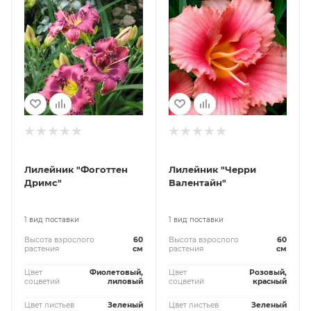
Лилейник "Фоготтен
Лилейник "Черри
Дримс"
Валентайн"
1 вид поставки
1 вид поставки
Высота взрослого
60
Высота взрослого
60
растения
см
растения
см
Цвет
Фиолетовый,
Цвет
Розовый,
соцветий
лиловый
соцветий
красный
Цвет листьев
Зеленый
Цвет листьев
Зеленый