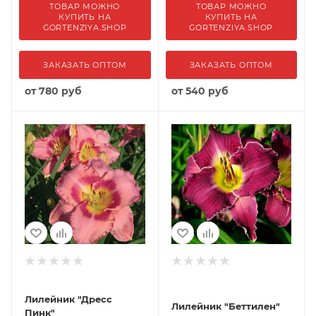
ТОВАР МОЖНО
ТОВАР МОЖНО
КУПИТЬ НА
КУПИТЬ НА
GORTENZIYA.SHOP
GORTENZIYA.SHOP
ЗАКАЗАТЬ ОПТОМ
ЗАКАЗАТЬ ОПТОМ
от
780 руб
от
540 руб
Лилейник "Дресс
Лилейник "Беттилен"
Пинк"