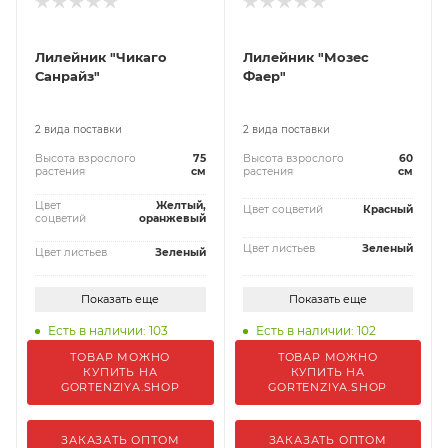
Лилейник "Чикаго
Лилейник "Мозес
Санрайз"
Фаер"
2 вида поставки
2 вида поставки
Высота взрослого
75
Высота взрослого
60
растения
см
растения
см
Цвет
Желтый,
Цвет соцветий
Красный
соцветий
оранжевый
Цвет листьев
Зеленый
Цвет листьев
Зеленый
Показать еще
Показать еще
Есть в наличии: 103
Есть в наличии: 102
ТОВАР МОЖНО
ТОВАР МОЖНО
КУПИТЬ НА
КУПИТЬ НА
GORTENZIYA.SHOP
GORTENZIYA.SHOP
ЗАКАЗАТЬ ОПТОМ
ЗАКАЗАТЬ ОПТОМ