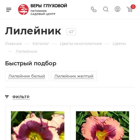
0
Лилейник
47
—
—
—
Главная
Каталог
Цветы многолетние
Цветы
—
Лилейник
Быстрый подбор
Лилейник белый
Лилейник желтый
ФИЛЬТР