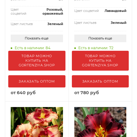
Цвет
Розовый,
Цвет соцветий
Лавандовый
соцветий
оранжевый
Цвет листьев
Зеленый
Цвет листьев
Зеленый
Показать еще
Показать еще
Есть в наличии: 84
Есть в наличии: 72
ТОВАР МОЖНО
ТОВАР МОЖНО
КУПИТЬ НА
КУПИТЬ НА
GORTENZIYA.SHOP
GORTENZIYA.SHOP
ЗАКАЗАТЬ ОПТОМ
ЗАКАЗАТЬ ОПТОМ
от
640 руб
от
780 руб