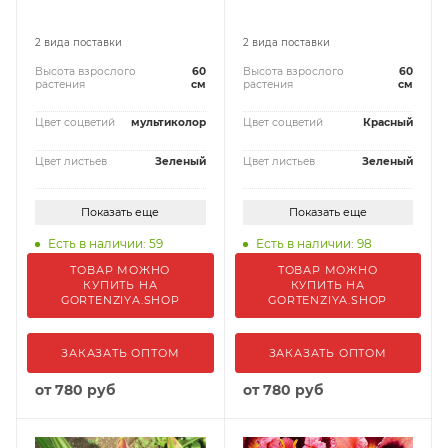
2 вида поставки
2 вида поставки
Высота взрослого
60
Высота взрослого
60
растения
см
растения
см
Цвет соцветий
мультиколор
Цвет соцветий
Красный
Цвет листьев
Зеленый
Цвет листьев
Зеленый
Показать еще
Показать еще
Есть в наличии: 59
Есть в наличии: 98
ТОВАР МОЖНО
ТОВАР МОЖНО
КУПИТЬ НА
КУПИТЬ НА
GORTENZIYA.SHOP
GORTENZIYA.SHOP
ЗАКАЗАТЬ ОПТОМ
ЗАКАЗАТЬ ОПТОМ
от
780 руб
от
780 руб