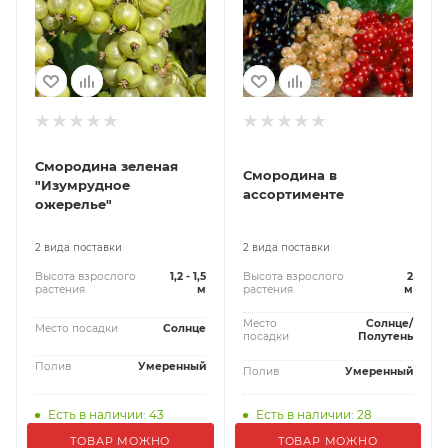
Смородина зеленая
Смородина в
"Изумрудное
ассортименте
ожерелье"
2 вида поставки
2 вида поставки
Высота взрослого
1,2 - 1,5
Высота взрослого
2
растения
м
растения
м
Место
Солнце/
Место посадки
Солнце
посадки
Полутень
Полив
Умеренный
Полив
Умеренный
Есть в наличии: 43
Есть в наличии: 28
ТОВАР МОЖНО
ТОВАР МОЖНО