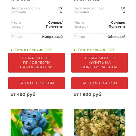
Высота взрослого
1,7
Высота взрослого
1,8
растения
м
растения
м
Место
Солнце/
Место
Солнце/
посадки
Полутень
посадки
Полутень
Полив
Умеренный
Полив
Обильный
Есть в наличии: 200
Есть в наличии: 128
ТОВАР МОЖНО
ТОВАР МОЖНО
ПРИОБРЕСТИ
КУПИТЬ НА
САМОВЫВОЗОМ
GORTENZIYA.SHOP
ЗАКАЗАТЬ ОПТОМ
ЗАКАЗАТЬ ОПТОМ
от
490 руб
от
1 900 руб