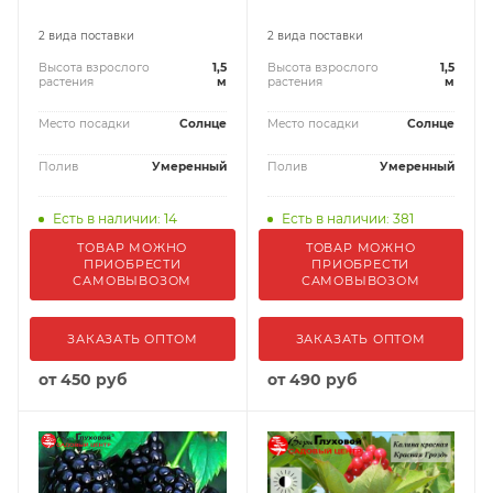
2 вида поставки
2 вида поставки
Высота взрослого
1,5
Высота взрослого
1,5
растения
м
растения
м
Место посадки
Солнце
Место посадки
Солнце
Полив
Умеренный
Полив
Умеренный
Есть в наличии: 14
Есть в наличии: 381
ТОВАР МОЖНО
ТОВАР МОЖНО
ПРИОБРЕСТИ
ПРИОБРЕСТИ
САМОВЫВОЗОМ
САМОВЫВОЗОМ
ЗАКАЗАТЬ ОПТОМ
ЗАКАЗАТЬ ОПТОМ
от
450 руб
от
490 руб