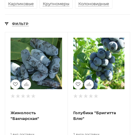
Карликовые
Крупномеры
Колоновидные
ФИЛЬТР
Жимолость
Голубика "Бригитта
"Бакчарская"
Блю"
1 вид поставки
2 вида поставки