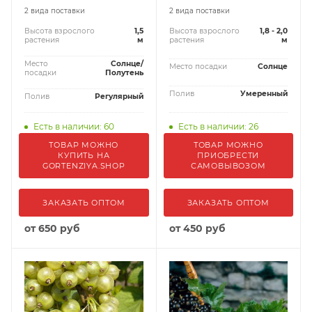
2 вида поставки
2 вида поставки
Высота взрослого
1,5
Высота взрослого
1,8 - 2,0
растения
м
растения
м
Место
Солнце/
Место посадки
Солнце
посадки
Полутень
Полив
Умеренный
Полив
Регулярный
Есть в наличии: 60
Есть в наличии: 26
ТОВАР МОЖНО
ТОВАР МОЖНО
КУПИТЬ НА
ПРИОБРЕСТИ
GORTENZIYA.SHOP
САМОВЫВОЗОМ
ЗАКАЗАТЬ ОПТОМ
ЗАКАЗАТЬ ОПТОМ
от
650 руб
от
450 руб