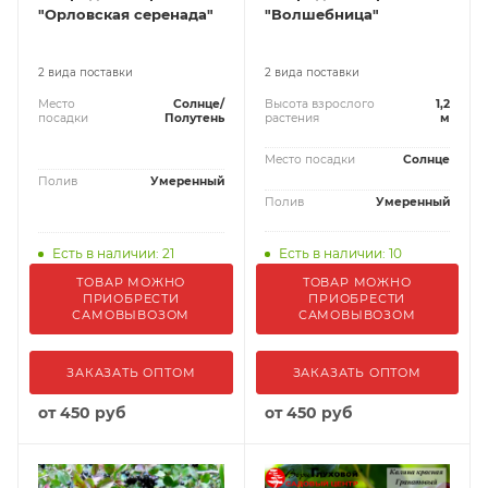
"Орловская серенада"
"Волшебница"
2 вида поставки
2 вида поставки
Место
Солнце/
Высота взрослого
1,2
посадки
Полутень
растения
м
Место посадки
Солнце
Полив
Умеренный
Полив
Умеренный
Есть в наличии: 21
Есть в наличии: 10
ТОВАР МОЖНО
ТОВАР МОЖНО
ПРИОБРЕСТИ
ПРИОБРЕСТИ
САМОВЫВОЗОМ
САМОВЫВОЗОМ
ЗАКАЗАТЬ ОПТОМ
ЗАКАЗАТЬ ОПТОМ
от
450 руб
от
450 руб