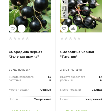
Смородина черная
Смородина черная
"Зеленая дымка"
"Титания"
2 вида поставки
2 вида поставки
Высота взрослого
1,5
Высота взрослого
1,4
растения
м
растения
м
Место посадки
Солнце
Место посадки
Солнце
Полив
Умеренный
Полив
Умеренный