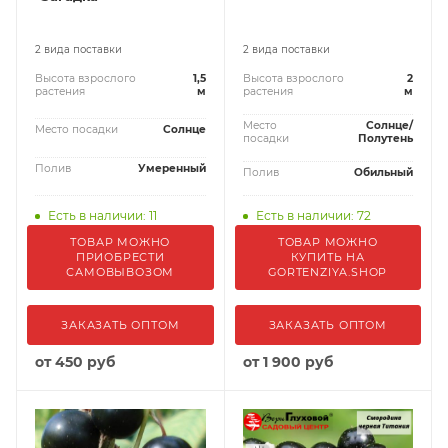
2 вида поставки
2 вида поставки
Высота взрослого
1,5
Высота взрослого
2
растения
м
растения
м
Место
Солнце/
Место посадки
Солнце
посадки
Полутень
Полив
Умеренный
Полив
Обильный
Есть в наличии: 11
Есть в наличии: 72
ТОВАР МОЖНО
ТОВАР МОЖНО
ПРИОБРЕСТИ
КУПИТЬ НА
САМОВЫВОЗОМ
GORTENZIYA.SHOP
ЗАКАЗАТЬ ОПТОМ
ЗАКАЗАТЬ ОПТОМ
от
450 руб
от
1 900 руб