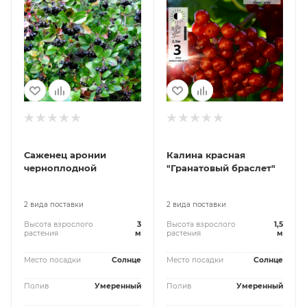
Саженец аронии
Калина красная
черноплодной
"Гранатовый браслет"
2 вида поставки
2 вида поставки
Высота взрослого
3
Высота взрослого
1,5
растения
м
растения
м
Место посадки
Солнце
Место посадки
Солнце
Полив
Умеренный
Полив
Умеренный