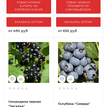
ТОВАР МОЖНО
ТОВАР МОЖНО
КУПИТЬ НА
ПРИОБРЕСТИ
GORTENZIYA.SHOP
САМОВЫВОЗОМ
ЗАКАЗАТЬ ОПТОМ
ЗАКАЗАТЬ ОПТОМ
от
490 руб
от
650 руб
Смородина черная
Голубика "Сиерра"
"Загадка"