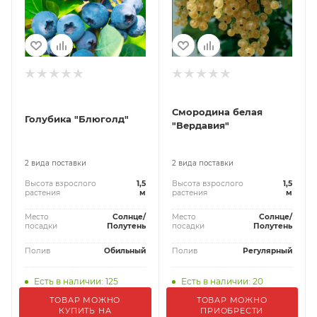
Смородина белая
Голубика "Блюголд"
"Вердавия"
2 вида поставки
2 вида поставки
Высота взрослого
1,5
Высота взрослого
1,5
растения
м
растения
м
Место
Солнце/
Место
Солнце/
посадки
Полутень
посадки
Полутень
Полив
Обильный
Полив
Регулярный
Есть в наличии: 125
Есть в наличии: 20
ТОВАР МОЖНО
ТОВАР МОЖНО
КУПИТЬ НА
ПРИОБРЕСТИ