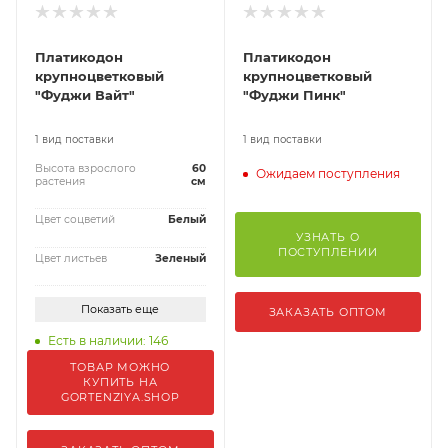
Платикодон
Платикодон
крупноцветковый
крупноцветковый
"Фуджи Вайт"
"Фуджи Пинк"
1 вид поставки
1 вид поставки
Высота взрослого
60
Ожидаем поступления
растения
см
Цвет соцветий
Белый
УЗНАТЬ О
ПОСТУПЛЕНИИ
Цвет листьев
Зеленый
Показать еще
ЗАКАЗАТЬ ОПТОМ
Есть в наличии: 146
ТОВАР МОЖНО
КУПИТЬ НА
GORTENZIYA.SHOP