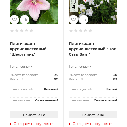
Платикодон
Платикодон
крупноцветковый
крупноцветковый "Поп
"Шелл пинк"
Стар Вайт"
1 вид поставки
1 вид поставки
Высота взрослого
40
Высота взрослого
20
растения
см
растения
см
Цвет соцветий
Розовый
Цвет соцветий
Белый
Цвет листьев
Сизо-зеленый
Цвет листьев
Сизо-зеленый
Показать еще
Показать еще
Ожидаем поступления
Ожидаем поступления