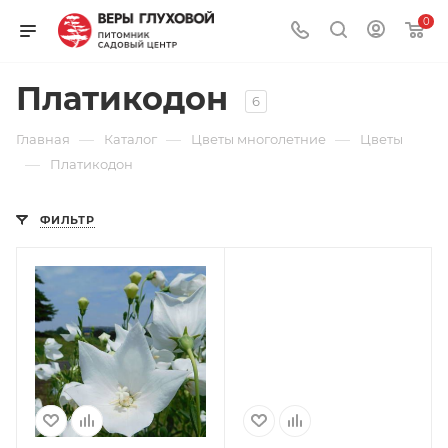
0
Платикодон
6
—
—
—
Главная
Каталог
Цветы многолетние
Цветы
—
Платикодон
ФИЛЬТР