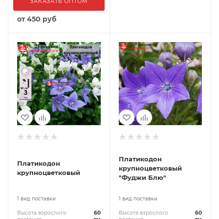
ЗАКАЗАТЬ ОПТОМ
от
450 руб
Платикодон
Платикодон
крупноцветковый
крупноцветковый
"Фуджи Блю"
1 вид поставки
1 вид поставки
Высота взрослого
60
Высота взрослого
60