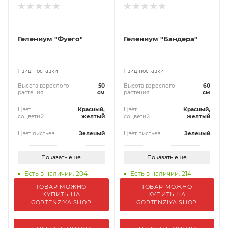
Гелениум "Фуего"
Гелениум "Бандера"
1 вид поставки
1 вид поставки
Высота взрослого
50
Высота взрослого
60
растения
см
растения
см
Цвет
Красный,
Цвет
Красный,
соцветий
желтый
соцветий
желтый
Цвет листьев
Зеленый
Цвет листьев
Зеленый
Показать еще
Показать еще
Есть в наличии: 204
Есть в наличии: 214
ТОВАР МОЖНО
ТОВАР МОЖНО
КУПИТЬ НА
КУПИТЬ НА
GORTENZIYA.SHOP
GORTENZIYA.SHOP