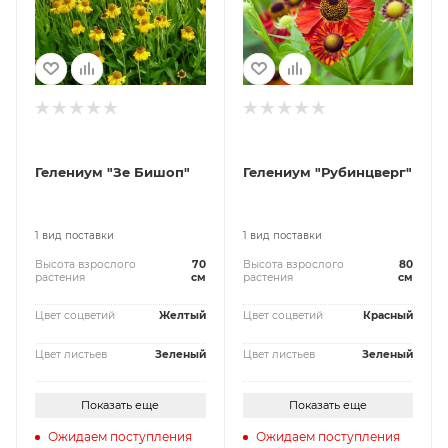
Гелениум "Зе Бишоп"
Гелениум "Рубинцверг"
1 вид поставки
1 вид поставки
Высота взрослого
70
Высота взрослого
80
растения
см
растения
см
Цвет соцветий
Желтый
Цвет соцветий
Красный
Цвет листьев
Зеленый
Цвет листьев
Зеленый
Показать еще
Показать еще
Ожидаем поступления
Ожидаем поступления