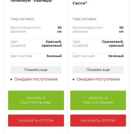
Гелениум "Ранчера"
Сасси"
1 вид поставки
1 вид поставки
Высота взрослого
50
Высота взрослого
60
растения
см
растения
см
Цвет
Красный,
Цвет
Оранжевый,
соцветий
оранжевый
соцветий
красный
Цвет листьев
Зеленый
Цвет листьев
Зеленый
Показать еще
Показать еще
Ожидаем поступления
Ожидаем поступления
УЗНАТЬ О
УЗНАТЬ О
ПОСТУПЛЕНИИ
ПОСТУПЛЕНИИ
ЗАКАЗАТЬ ОПТОМ
ЗАКАЗАТЬ ОПТОМ