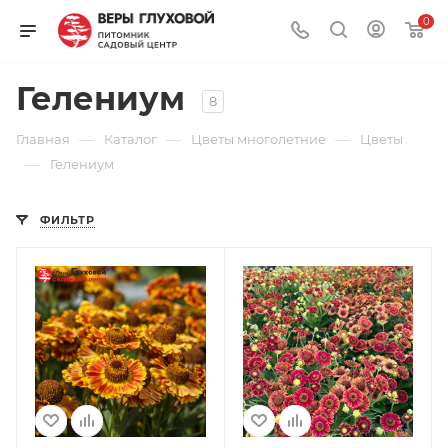
0
Гелениум
8
—
—
—
Главная
Каталог
Цветы многолетние
Цветы
—
Гелениум
ФИЛЬТР