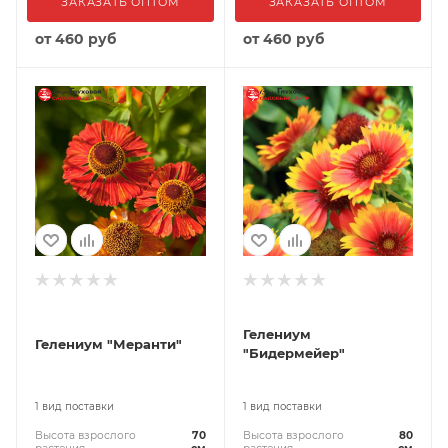
ЗАКАЗАТЬ ОПТОМ
ЗАКАЗАТЬ ОПТОМ
от
460 руб
от
460 руб
Гелениум
Гелениум "Меранти"
"Бидермейер"
1 вид поставки
1 вид поставки
Высота взрослого
70
Высота взрослого
80