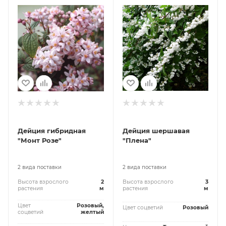
Дейция гибридная
Дейция шершавая
"Монт Розе"
"Плена"
2 вида поставки
2 вида поставки
Высота взрослого
2
Высота взрослого
3
растения
м
растения
м
Цвет
Розовый,
Цвет соцветий
Розовый
соцветий
желтый