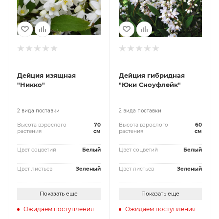
Дейция изящная
Дейция гибридная
"Никко"
"Юки Сноуфлейк"
2 вида поставки
2 вида поставки
Высота взрослого
70
Высота взрослого
60
растения
см
растения
см
Цвет соцветий
Белый
Цвет соцветий
Белый
Цвет листьев
Зеленый
Цвет листьев
Зеленый
Показать еще
Показать еще
Ожидаем поступления
Ожидаем поступления