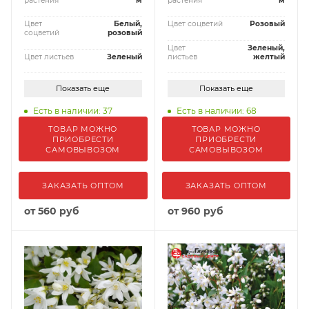
растения
м
растения
м
Цвет
Белый,
Цвет соцветий
Розовый
соцветий
розовый
Цвет
Зеленый,
Цвет листьев
Зеленый
листьев
желтый
Показать еще
Показать еще
Есть в наличии: 37
Есть в наличии: 68
ТОВАР МОЖНО
ТОВАР МОЖНО
ПРИОБРЕСТИ
ПРИОБРЕСТИ
САМОВЫВОЗОМ
САМОВЫВОЗОМ
ЗАКАЗАТЬ ОПТОМ
ЗАКАЗАТЬ ОПТОМ
от
560 руб
от
960 руб