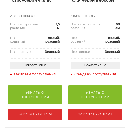
"Строуберри Филдс"
‘Юки Черри Блоссом‘
2 вида поставки
2 вида поставки
Высота взрослого
1,5
Высота взрослого
60
растения
м
растения
см
Цвет
Белый,
Цвет
Белый,
соцветий
розовый
соцветий
розовый
Цвет листьев
Зеленый
Цвет листьев
Зеленый
Показать еще
Показать еще
Ожидаем поступления
Ожидаем поступления
УЗНАТЬ О
УЗНАТЬ О
ПОСТУПЛЕНИИ
ПОСТУПЛЕНИИ
ЗАКАЗАТЬ ОПТОМ
ЗАКАЗАТЬ ОПТОМ