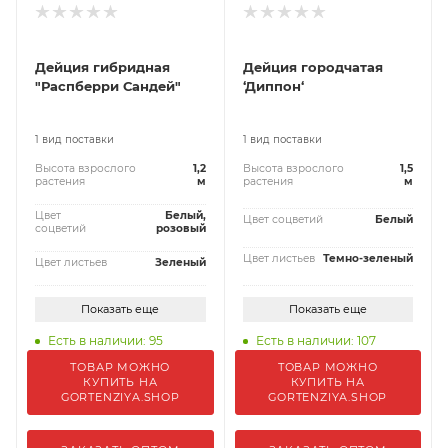
Дейция гибридная
Дейция городчатая
"Распберри Сандей"
‘Диппон‘
1 вид поставки
1 вид поставки
Высота взрослого
1,2
Высота взрослого
1,5
растения
м
растения
м
Цвет
Белый,
Цвет соцветий
Белый
соцветий
розовый
Цвет листьев
Темно-зеленый
Цвет листьев
Зеленый
Показать еще
Показать еще
Есть в наличии: 95
Есть в наличии: 107
ТОВАР МОЖНО
ТОВАР МОЖНО
КУПИТЬ НА
КУПИТЬ НА
GORTENZIYA.SHOP
GORTENZIYA.SHOP