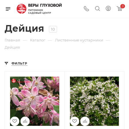
0
Дейция
10
—
—
—
Главная
Каталог
Лиственные кустарники
Дейция
ФИЛЬТР