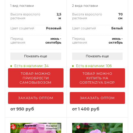
1 вид поставки
2 вида поставки
Высота взрослого
2,5
Высота взрослого
70
растения
м
растения
см
Цвет соцветий
Розовый
Цвет соцветий
Белый
Период
июнь -
Период
июнь -
цветения
сентябрь
цветения
октябрь
Показать еще
Показать еще
Есть в наличии: 34
Есть в наличии: 106
ТОВАР МОЖНО
ТОВАР МОЖНО
ПРИОБРЕСТИ
КУПИТЬ НА
САМОВЫВОЗОМ
GORTENZIYA.SHOP
ЗАКАЗАТЬ ОПТОМ
ЗАКАЗАТЬ ОПТОМ
от
950 руб
от
1 400 руб