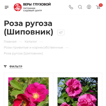
0
Роза ругоза
(Шиповник)
47
—
—
Главная
Каталог
—
Розы привитые и корнесобственные
Роза ругоза (Шиповник)
ФИЛЬТР