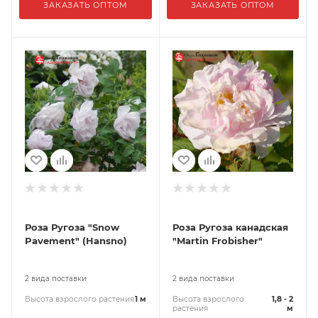
ЗАКАЗАТЬ ОПТОМ
ЗАКАЗАТЬ ОПТОМ
Роза Ругоза "Snow
Роза Ругоза канадская
Pavement" (Hansno)
"Martin Frobisher"
2 вида поставки
2 вида поставки
Высота взрослого растения
1 м
Высота взрослого
1,8 - 2
растения
м