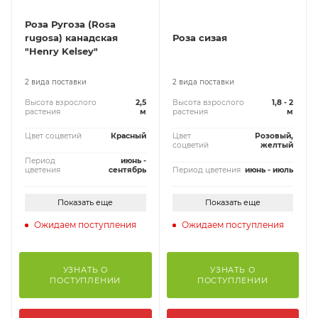
Роза Ругоза (Rosa
rugosa) канадская
Роза сизая
"Henry Kelsey"
2 вида поставки
2 вида поставки
Высота взрослого
2,5
Высота взрослого
1,8 - 2
растения
м
растения
м
Цвет соцветий
Красный
Цвет
Розовый,
соцветий
желтый
Период
июнь -
цветения
сентябрь
Период цветения
июнь - июль
Показать еще
Показать еще
Ожидаем поступления
Ожидаем поступления
УЗНАТЬ О
УЗНАТЬ О
ПОСТУПЛЕНИИ
ПОСТУПЛЕНИИ