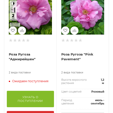
Роза Ругоза
Роза Ругоза "Pink
"Адмирейшен"
Pavement"
2 вида поставки
2 вида поставки
Высота взрослого
1,2
Ожидаем поступления
растения
м
Цвет соцветий
Розовый
УЗНАТЬ О
Период
июль -
ПОСТУПЛЕНИИ
цветения
сентябрь