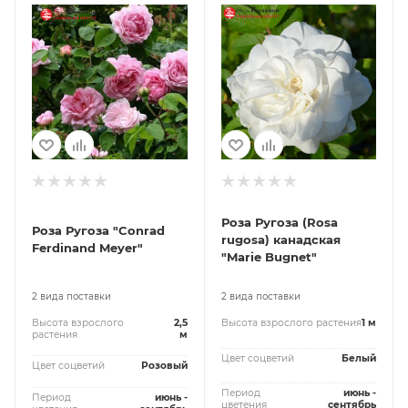
Роза Ругоза (Rosa
Роза Ругоза "Conrad
rugosa) канадская
Ferdinand Meyer"
"Marie Bugnet"
2 вида поставки
2 вида поставки
Высота взрослого
2,5
Высота взрослого растения
1 м
растения
м
Цвет соцветий
Белый
Цвет соцветий
Розовый
Период
июнь -
Период
июнь -
цветения
сентябрь