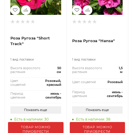
Роза Ругоза "Short
Роза Ругоза "Hansa"
Track"
1 вид поставки
1 вид поставки
Высота взрослого
50
Высота взрослого
1,5
растения
см
растения
м
Цвет
Розовый,
Цвет соцветий
Розовый
соцветий
красный
Период
июнь -
Период
июнь -
цветения
сентябрь
цветения
сентябрь
Показать еще
Показать еще
Есть в наличии: 30
Есть в наличии: 38
ТОВАР МОЖНО
ТОВАР МОЖНО
ПРИОБРЕСТИ
ПРИОБРЕСТИ