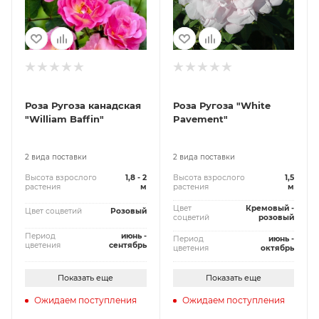
Роза Ругоза канадская
Роза Ругоза "White
"William Baffin"
Pavement"
2 вида поставки
2 вида поставки
Высота взрослого
1,8 - 2
Высота взрослого
1,5
растения
м
растения
м
Цвет
Кремовый -
Цвет соцветий
Розовый
соцветий
розовый
Период
июнь -
Период
июнь -
цветения
сентябрь
цветения
октябрь
Показать еще
Показать еще
Ожидаем поступления
Ожидаем поступления