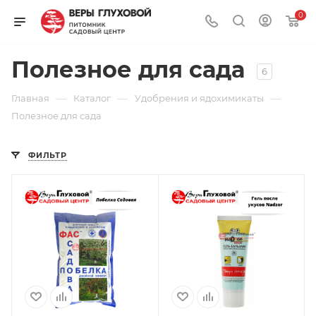
0
Полезное для сада
6
—
—
—
Главная
Каталог
Удобрения и ядохимикаты
Полезное для сада
ФИЛЬТР