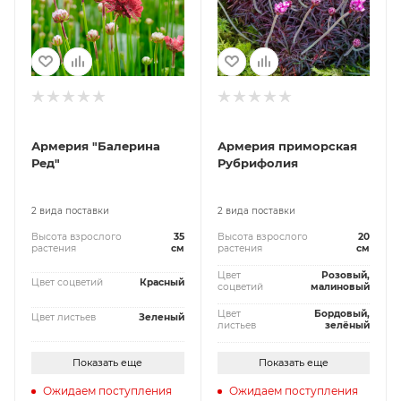
Армерия "Балерина
Армерия приморская
Ред"
Рубрифолия
2 вида поставки
2 вида поставки
Высота взрослого
35
Высота взрослого
20
растения
см
растения
см
Цвет
Розовый,
Цвет соцветий
Красный
соцветий
малиновый
Цвет
Бордовый,
Цвет листьев
Зеленый
листьев
зелёный
Показать еще
Показать еще
Ожидаем поступления
Ожидаем поступления