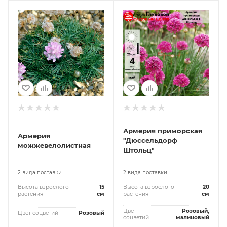
Армерия приморская
Армерия
"Дюссельдорф
можжевелолистная
Штольц"
2 вида поставки
2 вида поставки
Высота взрослого
15
Высота взрослого
20
растения
см
растения
см
Цвет
Розовый,
Цвет соцветий
Розовый
соцветий
малиновый