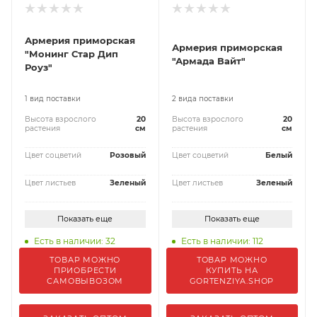
Армерия приморская
Армерия приморская
"Монинг Стар Дип
"Армада Вайт"
Роуз"
1 вид поставки
2 вида поставки
Высота взрослого
20
Высота взрослого
20
растения
см
растения
см
Цвет соцветий
Розовый
Цвет соцветий
Белый
Цвет листьев
Зеленый
Цвет листьев
Зеленый
Показать еще
Показать еще
Есть в наличии: 32
Есть в наличии: 112
ТОВАР МОЖНО
ТОВАР МОЖНО
ПРИОБРЕСТИ
КУПИТЬ НА
САМОВЫВОЗОМ
GORTENZIYA.SHOP