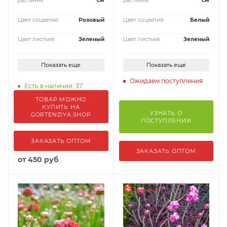
растения
см
растения
см
Цвет соцветий
Розовый
Цвет соцветий
Белый
Цвет листьев
Зеленый
Цвет листьев
Зеленый
Показать еще
Показать еще
Ожидаем поступления
Есть в наличии: 37
ТОВАР МОЖНО
КУПИТЬ НА
УЗНАТЬ О
GORTENZIYA.SHOP
ПОСТУПЛЕНИИ
ЗАКАЗАТЬ ОПТОМ
ЗАКАЗАТЬ ОПТОМ
от
450 руб