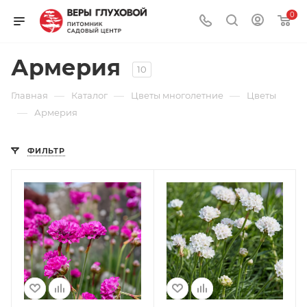
0
Армерия
10
—
—
—
Главная
Каталог
Цветы многолетние
Цветы
—
Армерия
ФИЛЬТР