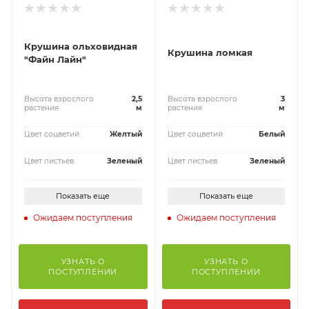
Крушина ольховидная
Крушина ломкая
"Файн Лайн"
Высота взрослого
2,5
Высота взрослого
3
растения
м
растения
м
Цвет соцветий
Желтый
Цвет соцветий
Белый
Цвет листьев
Зеленый
Цвет листьев
Зеленый
Показать еще
Показать еще
Ожидаем поступления
Ожидаем поступления
УЗНАТЬ О
УЗНАТЬ О
ПОСТУПЛЕНИИ
ПОСТУПЛЕНИИ