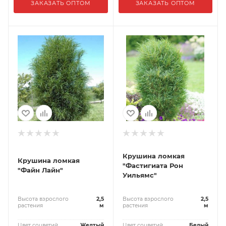
ЗАКАЗАТЬ ОПТОМ
ЗАКАЗАТЬ ОПТОМ
Крушина ломкая
Крушина ломкая
"Фастигиата Рон
"Файн Лайн"
Уильямс"
Высота взрослого
2,5
Высота взрослого
2,5
растения
м
растения
м
Цвет соцветий
Желтый
Цвет соцветий
Белый