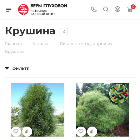
0
Крушина
4
—
—
—
Главная
Каталог
Лиственные кустарники
Крушина
ФИЛЬТР