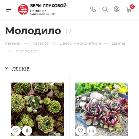
0
Молодило
7
—
—
—
Главная
Каталог
Цветы многолетние
Цветы
—
Молодило
ФИЛЬТР