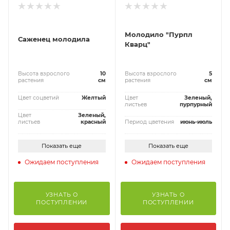
Молодило "Пурпл
Саженец молодила
Кварц"
Высота взрослого
10
Высота взрослого
5
растения
см
растения
см
Цвет соцветий
Желтый
Цвет
Зеленый,
листьев
пурпурный
Цвет
Зеленый,
листьев
красный
Период цветения
июнь-июль
Показать еще
Показать еще
Ожидаем поступления
Ожидаем поступления
УЗНАТЬ О
УЗНАТЬ О
ПОСТУПЛЕНИИ
ПОСТУПЛЕНИИ