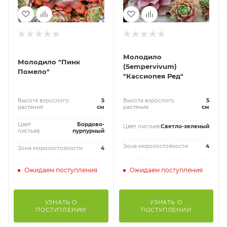
Молодило
Молодило "Пинк
(Sempervivum)
Помело"
"Кассиопея Ред"
Высота взрослого
5
Высота взрослого
5
растения
см
растения
см
Цвет
Бордово-
Цвет листьев
Светло-зеленый
листьев
пурпурный
Зона морозостойкости
4
Зона морозостойкости
4
Ожидаем поступления
Ожидаем поступления
УЗНАТЬ О
УЗНАТЬ О
ПОСТУПЛЕНИИ
ПОСТУПЛЕНИИ