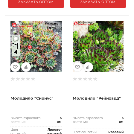
ЗАКАЗАТЬ ОПТОМ
ЗАКАЗАТЬ ОПТОМ
Молодило "Сириус"
Молодило "Рейнхард"
Высота взрослого
5
Высота взрослого
5
растения
см
растения
см
Цвет
Лилово-
Цвет соцветий
Розовый
соцветий
розовый