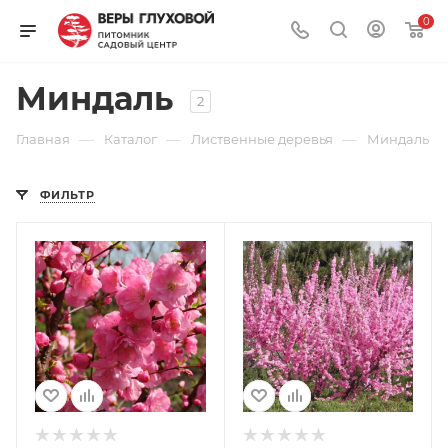
0
Миндаль
2
—
—
—
Главная
Каталог
Лиственные деревья
Миндаль
ФИЛЬТР