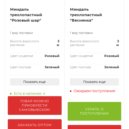
Миндаль
Миндаль
трехлопастный
трехлопастный
"Розовый шар"
"Веснянка"
1 вид поставки
1 вид поставки
Высота взрослого
3
Высота взрослого
3
растения
м
растения
м
Цвет соцветий
Розовый
Цвет соцветий
Розовый
Цвет листьев
Зеленый
Цвет листьев
Зеленый
Показать еще
Показать еще
Ожидаем поступления
Есть в наличии: 4
ТОВАР МОЖНО
ПРИОБРЕСТИ
УЗНАТЬ О
САМОВЫВОЗОМ
ПОСТУПЛЕНИИ
ЗАКАЗАТЬ ОПТОМ