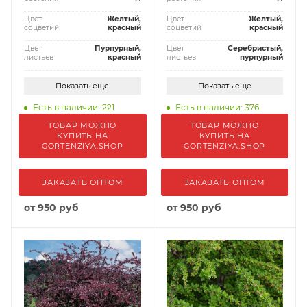
Цвет
Желтый,
Цвет
Желтый,
соцветий
красный
соцветий
красный
Цвет
Пурпурный,
Цвет
Серебристый,
листьев
красный
листьев
пурпурный
Показать еще
Показать еще
Есть в наличии: 221
Есть в наличии: 376
ТОВАР МОЖНО
ТОВАР МОЖНО
КУПИТЬ НА
КУПИТЬ НА
GORTENZIYA.SHOP
GORTENZIYA.SHOP
ЗАКАЗАТЬ ОПТОМ
ЗАКАЗАТЬ ОПТОМ
от
950 руб
от
950 руб