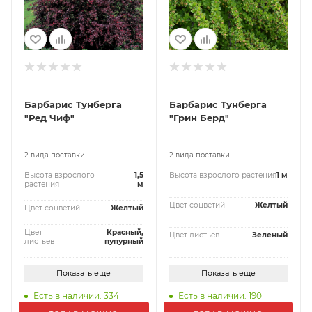
Барбарис Тунберга
Барбарис Тунберга
"Ред Чиф"
"Грин Берд"
2 вида поставки
2 вида поставки
Высота взрослого
1,5
Высота взрослого растения
1 м
растения
м
Цвет соцветий
Желтый
Цвет соцветий
Желтый
Цвет
Красный,
Цвет листьев
Зеленый
листьев
пупурный
Показать еще
Показать еще
Есть в наличии: 334
Есть в наличии: 190