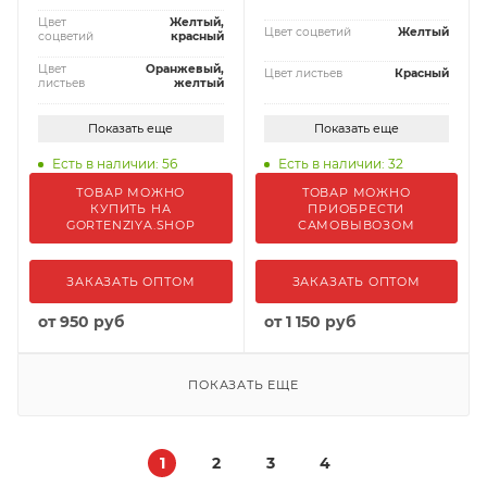
Цвет
Желтый,
Цвет соцветий
Желтый
соцветий
красный
Цвет
Оранжевый,
Цвет листьев
Красный
листьев
желтый
Показать еще
Показать еще
Есть в наличии: 56
Есть в наличии: 32
ТОВАР МОЖНО
ТОВАР МОЖНО
КУПИТЬ НА
ПРИОБРЕСТИ
GORTENZIYA.SHOP
САМОВЫВОЗОМ
ЗАКАЗАТЬ ОПТОМ
ЗАКАЗАТЬ ОПТОМ
от
950 руб
от
1 150 руб
ПОКАЗАТЬ ЕЩЕ
1
2
3
4