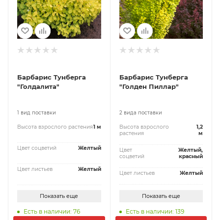
Барбарис Тунберга
Барбарис Тунберга
"Голдалита"
"Голден Пиллар"
1 вид поставки
2 вида поставки
Высота взрослого растения
1 м
Высота взрослого
1,2
растения
м
Цвет соцветий
Желтый
Цвет
Желтый,
соцветий
красный
Цвет листьев
Желтый
Цвет листьев
Желтый
Показать еще
Показать еще
Есть в наличии: 76
Есть в наличии: 139