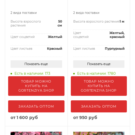
2 вида поставки
2 вида поставки
Высота взрослого
50
Высота взрослого растения
1 м
растения
см
Цвет
Желтый,
Цвет соцветий
Желтый
соцветий
красный
Цвет листьев
Красный
Цвет листьев
Пурпурный
Показать еще
Показать еще
Есть в наличии: 173
Есть в наличии: 1780
ТОВАР МОЖНО
ТОВАР МОЖНО
КУПИТЬ НА
КУПИТЬ НА
GORTENZIYA.SHOP
GORTENZIYA.SHOP
ЗАКАЗАТЬ ОПТОМ
ЗАКАЗАТЬ ОПТОМ
от
1 600 руб
от
950 руб