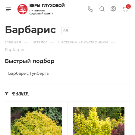
0
Барбарис
68
—
—
—
Главная
Каталог
Лиственные кустарники
Барбарис
Быстрый подбор
Барбарис Тунберга
ФИЛЬТР