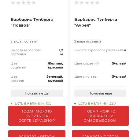
Барбарис Тунберга
Барбарис Тунберга
"Поввов"
"Аурея"
2 вида поставки
2 вида поставки
Высота взрослого
1,2
Высота взрослого растения
1 м
растения
м
Цвет
Желтый,
Цвет соцветий
Желтый
соцветий
красный
Цвет
Зеленый,
Цвет листьев
Желтый
листьев
красный
Показать еще
Показать еще
Есть в наличии: 105
Есть в наличии: 329
ТОВАР МОЖНО
ТОВАР МОЖНО
КУПИТЬ НА
ПРИОБРЕСТИ
GORTENZIYA.SHOP
САМОВЫВОЗОМ
ЗАКАЗАТЬ ОПТОМ
ЗАКАЗАТЬ ОПТОМ