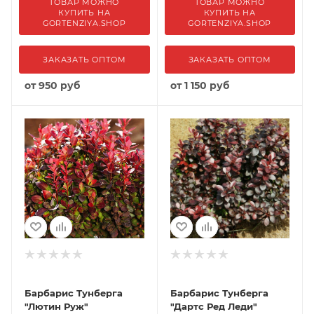
ТОВАР МОЖНО
ТОВАР МОЖНО
КУПИТЬ НА
КУПИТЬ НА
GORTENZIYA.SHOP
GORTENZIYA.SHOP
ЗАКАЗАТЬ ОПТОМ
ЗАКАЗАТЬ ОПТОМ
от
950 руб
от
1 150 руб
Барбарис Тунберга
Барбарис Тунберга
"Лютин Руж"
"Дартс Ред Леди"