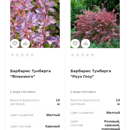
Барбарис Тунберга
Барбарис Тунберга
"Фламинго"
"Рoуз Глоу"
2 вида поставки
2 вида поставки
Высота взрослого
1,5
Высота взрослого
1,5
растения
м
растения
м
Цвет соцветий
Желтый
Цвет соцветий
Желтый
Цвет
Розовый,
листьев
красный,
Цвет листьев
Красный
пурпурный