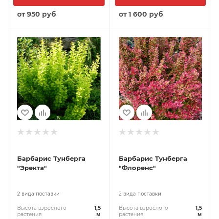
от
950 руб
от
1 600 руб
Барбарис Тунберга
Барбарис Тунберга
"Эректа"
"Флоренс"
2 вида поставки
2 вида поставки
Высота взрослого
1,5
Высота взрослого
1,5
растения
м
растения
м