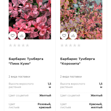
Барбарис Тунберга
Барбарис Тунберга
"Пинк Куин"
"Коронита"
2 вида поставки
2 вида поставки
Высота взрослого
1,5
Высота взрослого
1,5
растения
м
растения
м
Цвет соцветий
Желтый
Цвет соцветий
Желтый
Цвет
Розовый,
Цвет
Красный,
листьев
красный
листьев
желтый