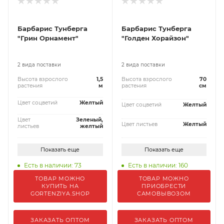
Барбарис Тунберга
Барбарис Тунберга
"Грин Орнамент"
"Голден Хорайзон"
2 вида поставки
2 вида поставки
Высота взрослого
1,5
Высота взрослого
70
растения
м
растения
см
Цвет соцветий
Желтый
Цвет соцветий
Желтый
Цвет
Зеленый,
Цвет листьев
Желтый
листьев
желтый
Показать еще
Показать еще
Есть в наличии: 73
Есть в наличии: 160
ТОВАР МОЖНО
ТОВАР МОЖНО
КУПИТЬ НА
ПРИОБРЕСТИ
GORTENZIYA.SHOP
САМОВЫВОЗОМ
ЗАКАЗАТЬ ОПТОМ
ЗАКАЗАТЬ ОПТОМ