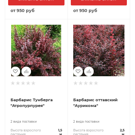
от
950 руб
от
950 руб
Барбарис Тунберга
Барбарис оттавский
"Атропурпурея"
"Аурикома"
2 вида поставки
2 вида поставки
Высота взрослого
1,5
Высота взрослого
2,5
растения
м
растения
м