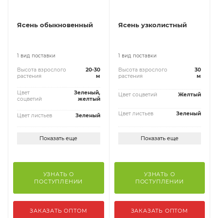
Ясень обыкновенный
Ясень узколистный
1 вид поставки
1 вид поставки
Высота взрослого
20-30
Высота взрослого
30
растения
м
растения
м
Цвет
Зеленый,
Цвет соцветий
Желтый
соцветий
желтый
Цвет листьев
Зеленый
Цвет листьев
Зеленый
Показать еще
Показать еще
УЗНАТЬ О
УЗНАТЬ О
ПОСТУПЛЕНИИ
ПОСТУПЛЕНИИ
ЗАКАЗАТЬ ОПТОМ
ЗАКАЗАТЬ ОПТОМ