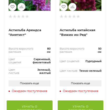
Астильба Арендса
Астильба китайская
"Аметист"
"Вижин ин Ред"
Высота взрослого
80
Высота взрослого
50
растения
см
растения
см
Цвет
Сиреневый,
Цвет соцветий
Пурпурный
соцветий
фиолетовый
Цвет
Зеленый,
Цвет листьев
Темно-зеленый
листьев
желтый
Показать еще
Показать еще
Ожидаем поступления
Ожидаем поступления
УЗНАТЬ О
УЗНАТЬ О