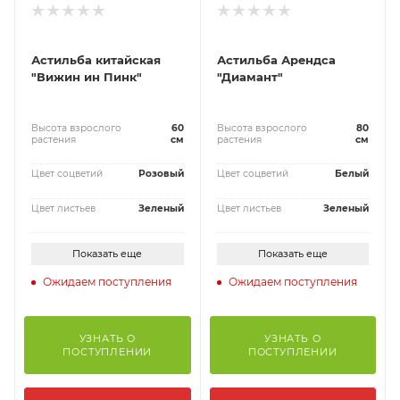
Астильба китайская
Астильба Арендса
"Вижин ин Пинк"
"Диамант"
Высота взрослого
60
Высота взрослого
80
растения
см
растения
см
Цвет соцветий
Розовый
Цвет соцветий
Белый
Цвет листьев
Зеленый
Цвет листьев
Зеленый
Показать еще
Показать еще
Ожидаем поступления
Ожидаем поступления
УЗНАТЬ О
УЗНАТЬ О
ПОСТУПЛЕНИИ
ПОСТУПЛЕНИИ