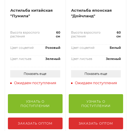
Астильба китайская
Астильба японская
"Пумила"
"Дойчланд"
Высота взрослого
60
Высота взрослого
60
растения
см
растения
см
Цвет соцветий
Розовый
Цвет соцветий
Белый
Цвет листьев
Зеленый
Цвет листьев
Зеленый
Показать еще
Показать еще
Ожидаем поступления
Ожидаем поступления
УЗНАТЬ О
УЗНАТЬ О
ПОСТУПЛЕНИИ
ПОСТУПЛЕНИИ
ЗАКАЗАТЬ ОПТОМ
ЗАКАЗАТЬ ОПТОМ