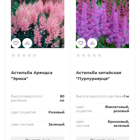
Астильба Арендса
Астильба китайская
"Эрика"
"Пурпуркерце"
Высота взрослого
80
Высота взрослого растения
1 м
растения
см
Цвет
Фиолетовый,
соцветий
розовый
Цвет соцветий
Розовый
Цвет
Бронзовый,
Цвет листьев
Зеленый
листьев
зеленый