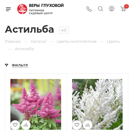
0
Астильба
40
—
—
—
Главная
Каталог
Цветы многолетние
Цветы
—
Астильба
ФИЛЬТР