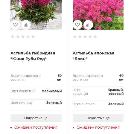
Астильба гибридная
Астильба японская
"Юник Руби Ред"
"Боон"
Высота взрослого
50
Высота взрослого
60
растения
см
растения
см
Цвет
Красный,
Цвет соцветий
Малиновый
соцветий
розовый
Цвет листьев
Зеленый
Цвет листьев
Зеленый
Показать еще
Показать еще
Ожидаем поступления
Ожидаем поступления