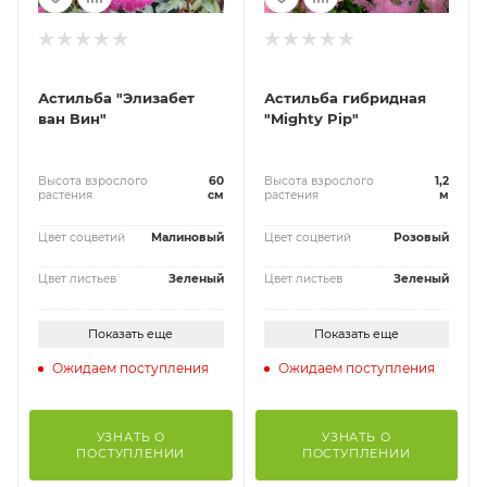
Астильба "Элизабет
Астильба гибридная
ван Вин"
"Mighty Pip"
Высота взрослого
60
Высота взрослого
1,2
растения
см
растения
м
Цвет соцветий
Малиновый
Цвет соцветий
Розовый
Цвет листьев
Зеленый
Цвет листьев
Зеленый
Показать еще
Показать еще
Ожидаем поступления
Ожидаем поступления
УЗНАТЬ О
УЗНАТЬ О
ПОСТУПЛЕНИИ
ПОСТУПЛЕНИИ