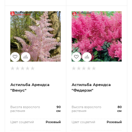
Астильба Арендса
Астильба Арендса
"Венус"
"Федерзи"
Высота взрослого
90
Высота взрослого
80
растения
см
растения
см
Цвет соцветий
Розовый
Цвет соцветий
Розовый