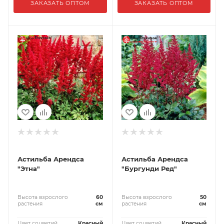
ЗАКАЗАТЬ ОПТОМ
ЗАКАЗАТЬ ОПТОМ
Астильба Арендса
Астильба Арендса
"Этна"
"Бургунди Ред"
Высота взрослого
60
Высота взрослого
50
растения
см
растения
см
Цвет соцветий
Красный
Цвет соцветий
Красный