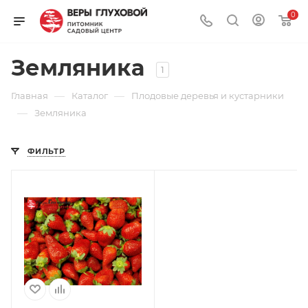
0
Земляника
1
—
—
Главная
Каталог
Плодовые деревья и кустарники
—
Земляника
ФИЛЬТР